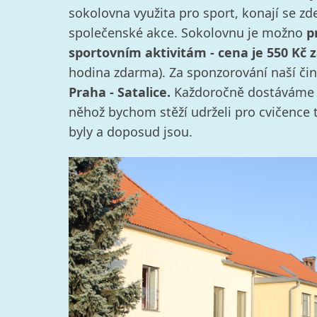
sokolovna využita pro sport, konají se zd
společenské akce. Sokolovnu je možno
p
sportovním aktivitám - cena je 550 Kč 
hodina zdarma). Za sponzorování naší či
Praha - Satalice.
Každoročně dostáváme 
něhož bychom stěží udrželi pro cvičence t
byly a doposud jsou.