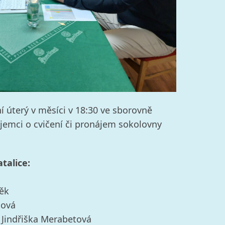
í úterý v měsíci v 18:30 ve sborovně
ájemci o cvičení či pronájem sokolovny
talice:
něk
lová
. Jindřiška Merabetová