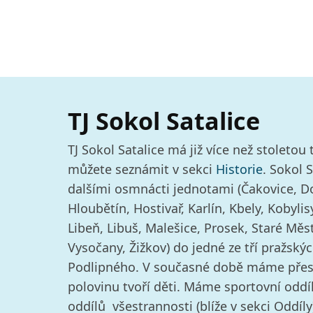
TJ Sokol Satalice
TJ Sokol Satalice má již více než stoletou t
můžete seznámit v sekci
Historie
. Sokol 
dalšími osmnácti jednotami (Čakovice, D
Hloubětín, Hostivař, Karlín, Kbely, Kobylis
Libeň, Libuš, Malešice, Prosek, Staré Měst
Vysočany, Žižkov) do jedné ze tří pražský
Podlipného. V současné době máme přes t
polovinu tvoří děti. Máme sportovní oddíl
oddílů všestrannosti (blíže v sekci Oddíly