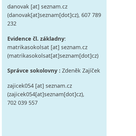
danovak
[at]
seznam.cz
(danovak[at]seznam[dot]cz)
, 607 789
232
Evidence čl. základny
:
matrikasokolsat
[at]
seznam.cz
(matrikasokolsat[at]seznam[dot]cz)
Správce sokolovny :
Zdeněk Zajíček
zajicek054
[at]
seznam.cz
(zajicek054[at]seznam[dot]cz)
,
702 039 557