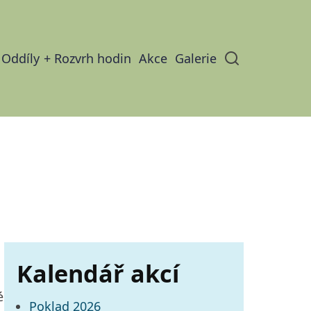
Oddíly
Rozvrh hodin
Akce
Galerie
ion
Kalendář akcí
é
Poklad 2026