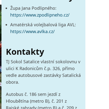
Župa Jana Podlipného:
https://www.zpodlipneho.cz/
Amatérská volejbalová liga AVL:
https://www.avlka.cz/
Kontakty
TJ Sokol Satalice vlastní sokolovnu v
ulici K Radonicům č.p. 326, přímo
vedle autobusové zastávky Satalická
obora.
Autobus č. 186 sem jezdí z
Hloubětína (metro B), č. 201 z
Rajské zahrady (metro B) a č. 209 z