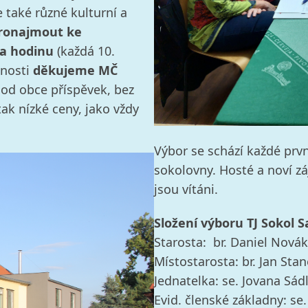
e také různé kulturní a
ronajmout ke
za hodinu
(každá 10.
nnosti
děkujeme MČ
od obce příspěvek, bez
ak nízké ceny, jako vždy
Výbor se schází každé prvn
sokolovny. Hosté a noví z
jsou vítáni.
Složení výboru TJ Sokol Sa
Starosta: br. Daniel Novák
Místostarosta: br. Jan Sta
Jednatelka: se. Jovana Sád
Evid. členské základny: se