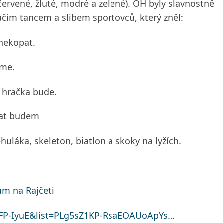
červené, žluté, modré a zelené). OH byly slavnostně
čím tancem a slibem sportovců, který zněl:
nekopat.
áme.
hračka bude.
at
budem
ěhuláka, skeleton, biatlon a skoky na lyžích.
um na Rajčeti
FP-IyuE&list=PLg5sZ1KP-RsaEOAUoApYs…