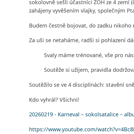
sokolovně sešli účastníci ZOH ze 4 zemí (
zahájeny vyvěšením vlajky, společným Pta
Budem čestně bojovat, do zadku nikoho 
Za uši se netaháme, radši si pohlazení d
Svaly máme trénované, vše pro nás 
Soutěže si užijem, pravidla dodržov
Soutěžilo se ve 4 disciplínách: stavění sn
Kdo vyhrál? Všichni!
20260219 - Karneval – sokolsatalice – alb
https://www.youtube.com/watch?v=4Bc8