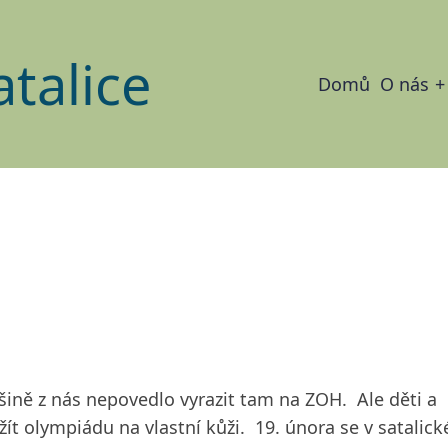
atalice
Main
Domů
O nás
navigat
většině z nás nepovedlo vyrazit tam na ZOH. Ale děti a
ít olympiádu na vlastní kůži. 19. února se v satalick