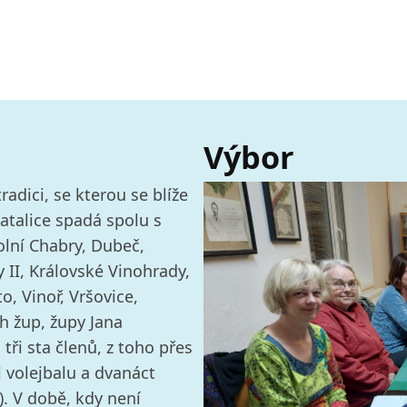
Výbor
radici, se kterou se blíže
Satalice spadá spolu s
olní Chabry, Dubeč,
y II, Královské Vinohrady,
o, Vinoř, Vršovice,
ch žup, župy Jana
ři sta členů, z toho přes
 volejbalu a dvanáct
). V době, kdy není